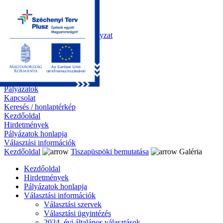
Kezdőoldal
Önkormányzat
Polgármesteri Hivatal
Roma Nemzetiségi Önkormányzat
Elektronikus ügyintézés
Közérdekű információk
Tiszapüspöki bemutatása
Galéria
Díjazottaink
Pályázatok
Kapcsolat
Keresés / honlaptérkép
Kezdőoldal
Hirdetmények
Pályázatok honlapja
Választási információk
Kezdőoldal
Tiszapüspöki bemutatása
Galéria
Kezdőoldal
Hirdetmények
Pályázatok honlapja
Választási információk
Választási szervek
Választási ügyintézés
2024. évi általános választások