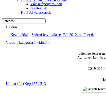
Választópolgároknak
Jelölteknek
Korábbi választások
Galéria
Kezdőoldal
»
Szüreti felvonulás és Bál 2012. október 6.
Vissza a kategória áttekintőbe
Jelenleg összesen
Az összes kép össz
CSÚCS 10
Di
Utolsó kép (Kép 155 / 513)