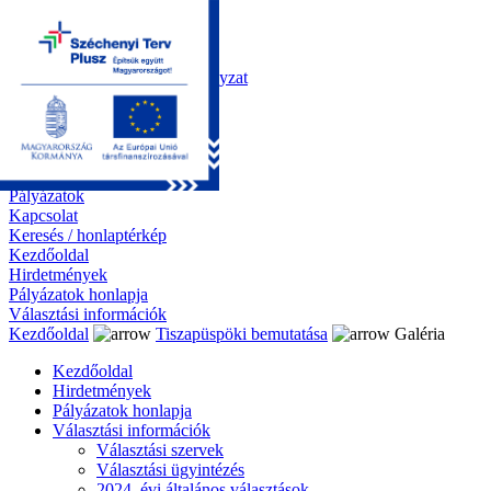
Kezdőoldal
Önkormányzat
Polgármesteri Hivatal
Roma Nemzetiségi Önkormányzat
Elektronikus ügyintézés
Közérdekű információk
Tiszapüspöki bemutatása
Galéria
Díjazottaink
Pályázatok
Kapcsolat
Keresés / honlaptérkép
Kezdőoldal
Hirdetmények
Pályázatok honlapja
Választási információk
Kezdőoldal
Tiszapüspöki bemutatása
Galéria
Kezdőoldal
Hirdetmények
Pályázatok honlapja
Választási információk
Választási szervek
Választási ügyintézés
2024. évi általános választások