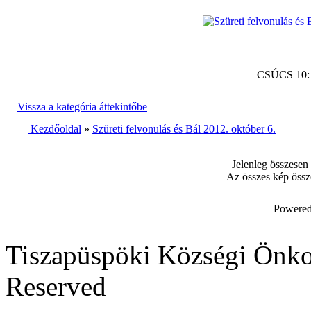
CSÚCS 10
Vissza a kategória áttekintőbe
Kezdőoldal
»
Szüreti felvonulás és Bál 2012. október 6.
Jelenleg összesen
Az összes kép össz
Powered
Tiszapüspöki Községi Önko
Reserved