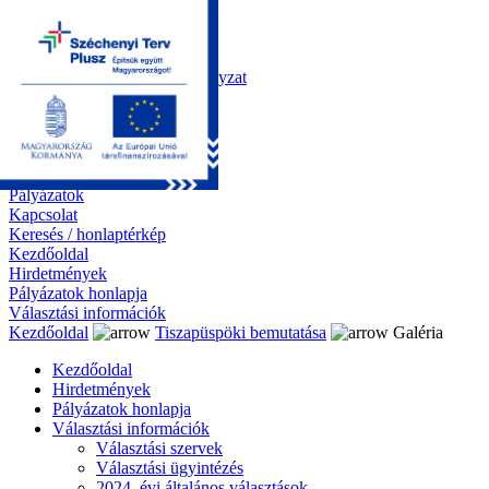
Kezdőoldal
Önkormányzat
Polgármesteri Hivatal
Roma Nemzetiségi Önkormányzat
Elektronikus ügyintézés
Közérdekű információk
Tiszapüspöki bemutatása
Galéria
Díjazottaink
Pályázatok
Kapcsolat
Keresés / honlaptérkép
Kezdőoldal
Hirdetmények
Pályázatok honlapja
Választási információk
Kezdőoldal
Tiszapüspöki bemutatása
Galéria
Kezdőoldal
Hirdetmények
Pályázatok honlapja
Választási információk
Választási szervek
Választási ügyintézés
2024. évi általános választások