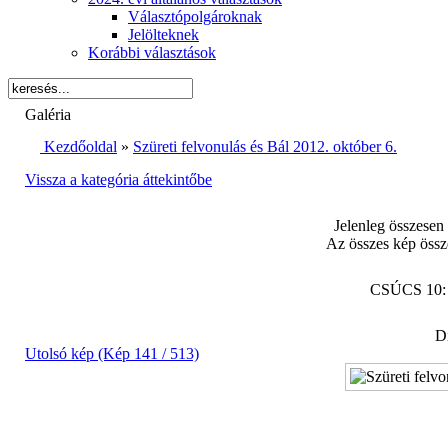
Választópolgároknak
Jelölteknek
Korábbi választások
Galéria
Kezdőoldal
»
Szüreti felvonulás és Bál 2012. október 6.
Vissza a kategória áttekintőbe
Jelenleg összesen
Az összes kép össz
CSÚCS 10
Di
Utolsó kép (Kép 141 / 513)