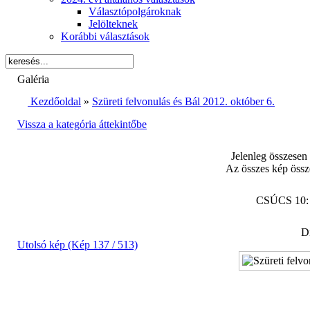
Választópolgároknak
Jelölteknek
Korábbi választások
Galéria
Kezdőoldal
»
Szüreti felvonulás és Bál 2012. október 6.
Vissza a kategória áttekintőbe
Jelenleg összesen
Az összes kép össz
CSÚCS 10
Di
Utolsó kép (Kép 137 / 513)