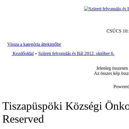
CSÚCS 10
Vissza a kategória áttekintőbe
Kezdőoldal
»
Szüreti felvonulás és Bál 2012. október 6.
Jelenleg összesen
Az összes kép össz
Powered
Tiszapüspöki Községi Önko
Reserved