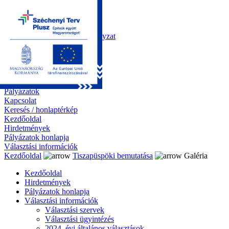
Kezdőoldal
Önkormányzat
Polgármesteri Hivatal
Roma Nemzetiségi Önkormányzat
Elektronikus ügyintézés
Közérdekű információk
Tiszapüspöki bemutatása
Galéria
Díjazottaink
Pályázatok
Kapcsolat
Keresés / honlaptérkép
Kezdőoldal
Hirdetmények
Pályázatok honlapja
Választási információk
Kezdőoldal
Tiszapüspöki bemutatása
Galéria
Kezdőoldal
Hirdetmények
Pályázatok honlapja
Választási információk
Választási szervek
Választási ügyintézés
2024. évi általános választások