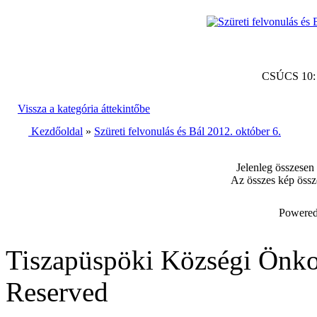
CSÚCS 10
Vissza a kategória áttekintőbe
Kezdőoldal
»
Szüreti felvonulás és Bál 2012. október 6.
Jelenleg összesen
Az összes kép össz
Powered
Tiszapüspöki Községi Önko
Reserved