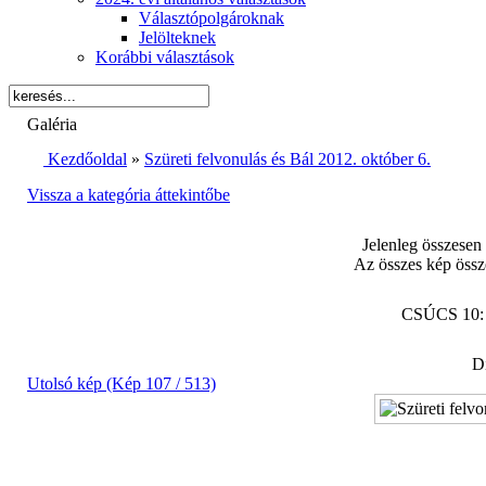
Választópolgároknak
Jelölteknek
Korábbi választások
Galéria
Kezdőoldal
»
Szüreti felvonulás és Bál 2012. október 6.
Vissza a kategória áttekintőbe
Jelenleg összesen
Az összes kép össz
CSÚCS 10
Di
Utolsó kép (Kép 107 / 513)