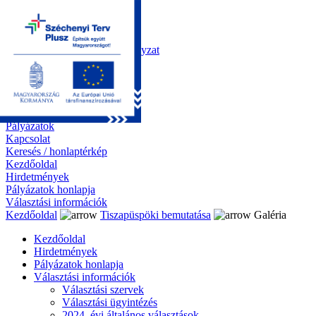
Kezdőoldal
Önkormányzat
Polgármesteri Hivatal
Roma Nemzetiségi Önkormányzat
Elektronikus ügyintézés
Közérdekű információk
Tiszapüspöki bemutatása
Galéria
Díjazottaink
Pályázatok
Kapcsolat
Keresés / honlaptérkép
Kezdőoldal
Hirdetmények
Pályázatok honlapja
Választási információk
Kezdőoldal
Tiszapüspöki bemutatása
Galéria
Kezdőoldal
Hirdetmények
Pályázatok honlapja
Választási információk
Választási szervek
Választási ügyintézés
2024. évi általános választások