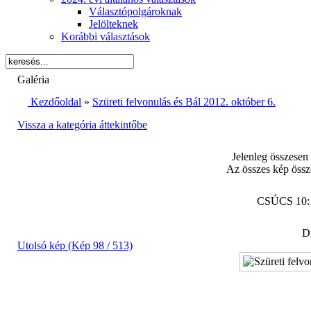
Választópolgároknak
Jelölteknek
Korábbi választások
Galéria
Kezdőoldal
»
Szüreti felvonulás és Bál 2012. október 6.
Vissza a kategória áttekintőbe
Jelenleg összesen
Az összes kép össz
CSÚCS 10
Di
Utolsó kép (Kép 98 / 513)