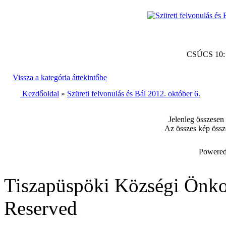
CSÚCS 10
Vissza a kategória áttekintőbe
Kezdőoldal
»
Szüreti felvonulás és Bál 2012. október 6.
Jelenleg összesen
Az összes kép össz
Powered
Tiszapüspöki Községi Önko
Reserved