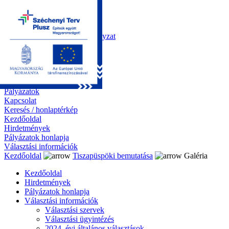
Kezdőoldal
Önkormányzat
Polgármesteri Hivatal
Roma Nemzetiségi Önkormányzat
Elektronikus ügyintézés
Közérdekű információk
Tiszapüspöki bemutatása
Galéria
Díjazottaink
Pályázatok
Kapcsolat
Keresés / honlaptérkép
Kezdőoldal
Hirdetmények
Pályázatok honlapja
Választási információk
Kezdőoldal
Tiszapüspöki bemutatása
Galéria
Kezdőoldal
Hirdetmények
Pályázatok honlapja
Választási információk
Választási szervek
Választási ügyintézés
2024. évi általános választások