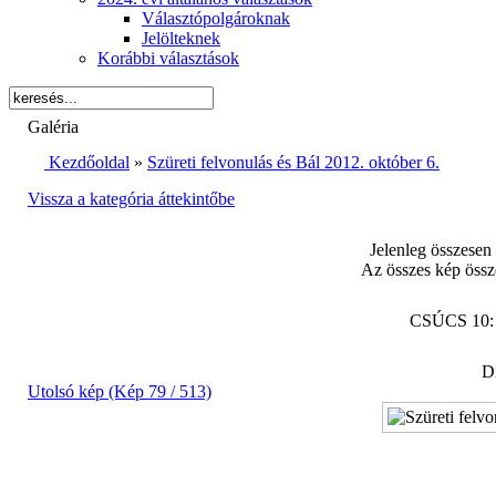
Választópolgároknak
Jelölteknek
Korábbi választások
Galéria
Kezdőoldal
»
Szüreti felvonulás és Bál 2012. október 6.
Vissza a kategória áttekintőbe
Jelenleg összesen
Az összes kép össz
CSÚCS 10
Di
Utolsó kép (Kép 79 / 513)