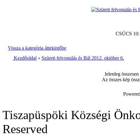
CSÚCS 10
Vissza a kategória áttekintőbe
Kezdőoldal
»
Szüreti felvonulás és Bál 2012. október 6.
Jelenleg összesen
Az összes kép össz
Powered
Tiszapüspöki Községi Önko
Reserved