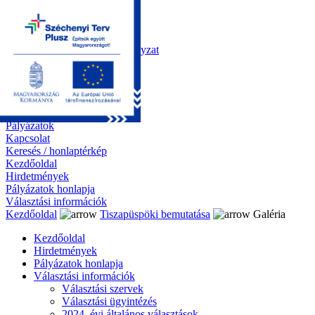
Kezdőoldal
Önkormányzat
Polgármesteri Hivatal
Roma Nemzetiségi Önkormányzat
Elektronikus ügyintézés
Közérdekű információk
Tiszapüspöki bemutatása
Galéria
Díjazottaink
Pályázatok
Kapcsolat
Keresés / honlaptérkép
Kezdőoldal
Hirdetmények
Pályázatok honlapja
Választási információk
Kezdőoldal
Tiszapüspöki bemutatása
Galéria
Kezdőoldal
Hirdetmények
Pályázatok honlapja
Választási információk
Választási szervek
Választási ügyintézés
2024. évi általános választások