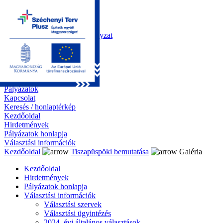
Kezdőoldal
Önkormányzat
Polgármesteri Hivatal
Roma Nemzetiségi Önkormányzat
Elektronikus ügyintézés
Közérdekű információk
Tiszapüspöki bemutatása
Galéria
Díjazottaink
Pályázatok
Kapcsolat
Keresés / honlaptérkép
Kezdőoldal
Hirdetmények
Pályázatok honlapja
Választási információk
Kezdőoldal
Tiszapüspöki bemutatása
Galéria
Kezdőoldal
Hirdetmények
Pályázatok honlapja
Választási információk
Választási szervek
Választási ügyintézés
2024. évi általános választások