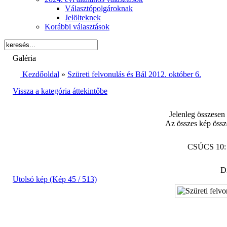
Választópolgároknak
Jelölteknek
Korábbi választások
Galéria
Kezdőoldal
»
Szüreti felvonulás és Bál 2012. október 6.
Vissza a kategória áttekintőbe
Jelenleg összesen
Az összes kép össz
CSÚCS 10
Di
Utolsó kép (Kép 45 / 513)