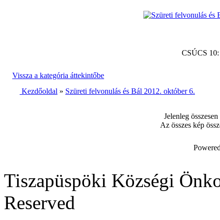
CSÚCS 10
Vissza a kategória áttekintőbe
Kezdőoldal
»
Szüreti felvonulás és Bál 2012. október 6.
Jelenleg összesen
Az összes kép össz
Powered
Tiszapüspöki Községi Önko
Reserved