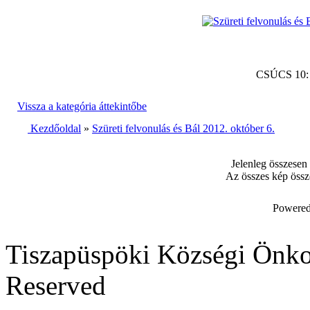
CSÚCS 10
Vissza a kategória áttekintőbe
Kezdőoldal
»
Szüreti felvonulás és Bál 2012. október 6.
Jelenleg összesen
Az összes kép össz
Powered
Tiszapüspöki Községi Önko
Reserved