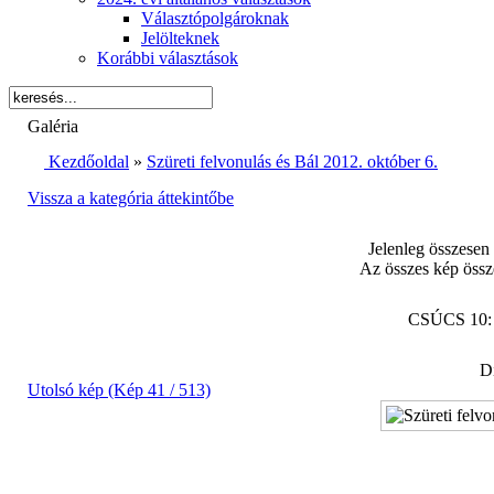
Választópolgároknak
Jelölteknek
Korábbi választások
Galéria
Kezdőoldal
»
Szüreti felvonulás és Bál 2012. október 6.
Vissza a kategória áttekintőbe
Jelenleg összesen
Az összes kép össz
CSÚCS 10
Di
Utolsó kép (Kép 41 / 513)