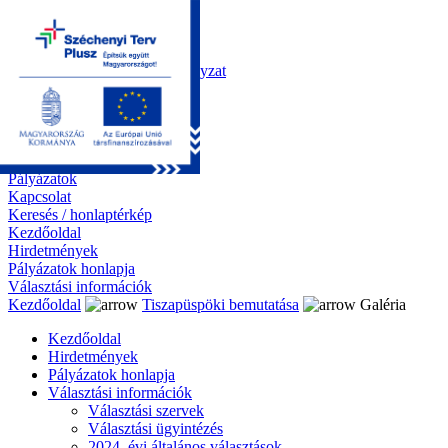
Kezdőoldal
Önkormányzat
Polgármesteri Hivatal
Roma Nemzetiségi Önkormányzat
Elektronikus ügyintézés
Közérdekű információk
Tiszapüspöki bemutatása
Galéria
Díjazottaink
Pályázatok
Kapcsolat
Keresés / honlaptérkép
Kezdőoldal
Hirdetmények
Pályázatok honlapja
Választási információk
Kezdőoldal
Tiszapüspöki bemutatása
Galéria
Kezdőoldal
Hirdetmények
Pályázatok honlapja
Választási információk
Választási szervek
Választási ügyintézés
2024. évi általános választások