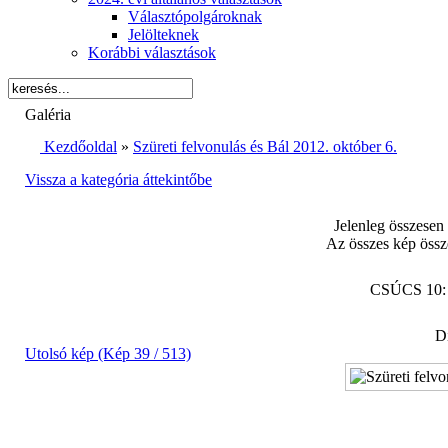
Választópolgároknak
Jelölteknek
Korábbi választások
Galéria
Kezdőoldal
»
Szüreti felvonulás és Bál 2012. október 6.
Vissza a kategória áttekintőbe
Jelenleg összesen
Az összes kép össz
CSÚCS 10
Di
Utolsó kép (Kép 39 / 513)