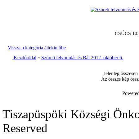
CSÚCS 10
Vissza a kategória áttekintőbe
Kezdőoldal
»
Szüreti felvonulás és Bál 2012. október 6.
Jelenleg összesen
Az összes kép össz
Powered
Tiszapüspöki Községi Önko
Reserved