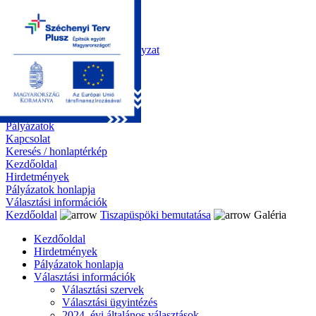
Kezdőoldal
Önkormányzat
Polgármesteri Hivatal
Roma Nemzetiségi Önkormányzat
Elektronikus ügyintézés
Közérdekű információk
Tiszapüspöki bemutatása
Galéria
Díjazottaink
Pályázatok
Kapcsolat
Keresés / honlaptérkép
Kezdőoldal
Hirdetmények
Pályázatok honlapja
Választási információk
Kezdőoldal
Tiszapüspöki bemutatása
Galéria
Kezdőoldal
Hirdetmények
Pályázatok honlapja
Választási információk
Választási szervek
Választási ügyintézés
2024. évi általános választások