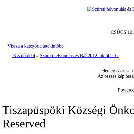
CSÚCS 10
Vissza a kategória áttekintőbe
Kezdőoldal
»
Szüreti felvonulás és Bál 2012. október 6.
Jelenleg összesen
Az összes kép össz
Powered
Tiszapüspöki Községi Önko
Reserved