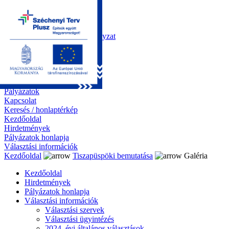
Kezdőoldal
Önkormányzat
Polgármesteri Hivatal
Roma Nemzetiségi Önkormányzat
Elektronikus ügyintézés
Közérdekű információk
Tiszapüspöki bemutatása
Galéria
Díjazottaink
Pályázatok
Kapcsolat
Keresés / honlaptérkép
Kezdőoldal
Hirdetmények
Pályázatok honlapja
Választási információk
Kezdőoldal
Tiszapüspöki bemutatása
Galéria
Kezdőoldal
Hirdetmények
Pályázatok honlapja
Választási információk
Választási szervek
Választási ügyintézés
2024. évi általános választások