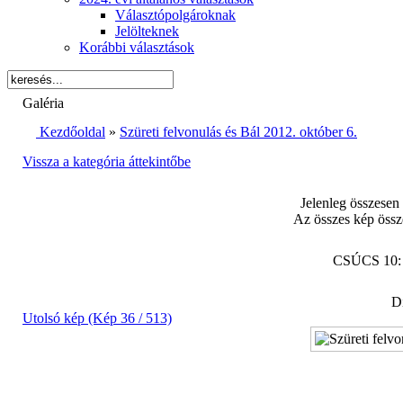
Választópolgároknak
Jelölteknek
Korábbi választások
Galéria
Kezdőoldal
»
Szüreti felvonulás és Bál 2012. október 6.
Vissza a kategória áttekintőbe
Jelenleg összesen
Az összes kép össz
CSÚCS 10
Di
Utolsó kép (Kép 36 / 513)