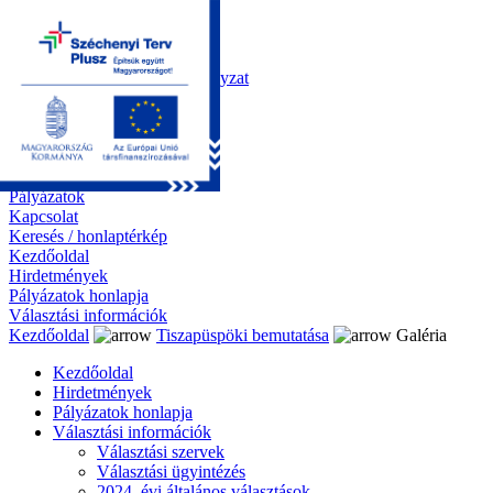
Kezdőoldal
Önkormányzat
Polgármesteri Hivatal
Roma Nemzetiségi Önkormányzat
Elektronikus ügyintézés
Közérdekű információk
Tiszapüspöki bemutatása
Galéria
Díjazottaink
Pályázatok
Kapcsolat
Keresés / honlaptérkép
Kezdőoldal
Hirdetmények
Pályázatok honlapja
Választási információk
Kezdőoldal
Tiszapüspöki bemutatása
Galéria
Kezdőoldal
Hirdetmények
Pályázatok honlapja
Választási információk
Választási szervek
Választási ügyintézés
2024. évi általános választások