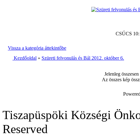
CSÚCS 10
Vissza a kategória áttekintőbe
Kezdőoldal
»
Szüreti felvonulás és Bál 2012. október 6.
Jelenleg összesen
Az összes kép össz
Powered
Tiszapüspöki Községi Önko
Reserved