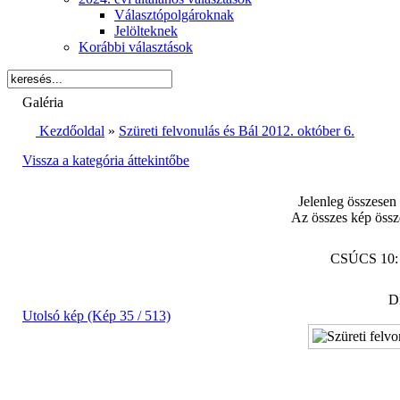
Választópolgároknak
Jelölteknek
Korábbi választások
Galéria
Kezdőoldal
»
Szüreti felvonulás és Bál 2012. október 6.
Vissza a kategória áttekintőbe
Jelenleg összesen
Az összes kép össz
CSÚCS 10
Di
Utolsó kép (Kép 35 / 513)