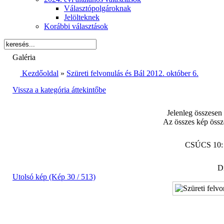
Választópolgároknak
Jelölteknek
Korábbi választások
Galéria
Kezdőoldal
»
Szüreti felvonulás és Bál 2012. október 6.
Vissza a kategória áttekintőbe
Jelenleg összesen
Az összes kép össz
CSÚCS 10
Di
Utolsó kép (Kép 30 / 513)