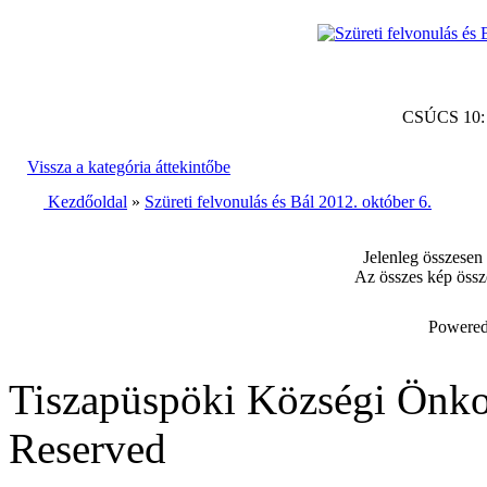
CSÚCS 10
Vissza a kategória áttekintőbe
Kezdőoldal
»
Szüreti felvonulás és Bál 2012. október 6.
Jelenleg összesen
Az összes kép össz
Powered
Tiszapüspöki Községi Önko
Reserved