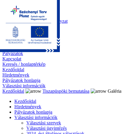
Kezdőoldal
Önkormányzat
Polgármesteri Hivatal
Roma Nemzetiségi Önkormányzat
Elektronikus ügyintézés
Közérdekű információk
Tiszapüspöki bemutatása
Galéria
Díjazottaink
Pályázatok
Kapcsolat
Keresés / honlaptérkép
Kezdőoldal
Hirdetmények
Pályázatok honlapja
Választási információk
Kezdőoldal
Tiszapüspöki bemutatása
Galéria
Kezdőoldal
Hirdetmények
Pályázatok honlapja
Választási információk
Választási szervek
Választási ügyintézés
2024. évi általános választások