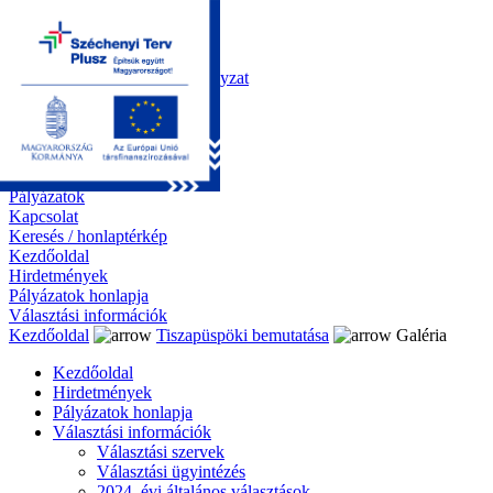
Kezdőoldal
Önkormányzat
Polgármesteri Hivatal
Roma Nemzetiségi Önkormányzat
Elektronikus ügyintézés
Közérdekű információk
Tiszapüspöki bemutatása
Galéria
Díjazottaink
Pályázatok
Kapcsolat
Keresés / honlaptérkép
Kezdőoldal
Hirdetmények
Pályázatok honlapja
Választási információk
Kezdőoldal
Tiszapüspöki bemutatása
Galéria
Kezdőoldal
Hirdetmények
Pályázatok honlapja
Választási információk
Választási szervek
Választási ügyintézés
2024. évi általános választások