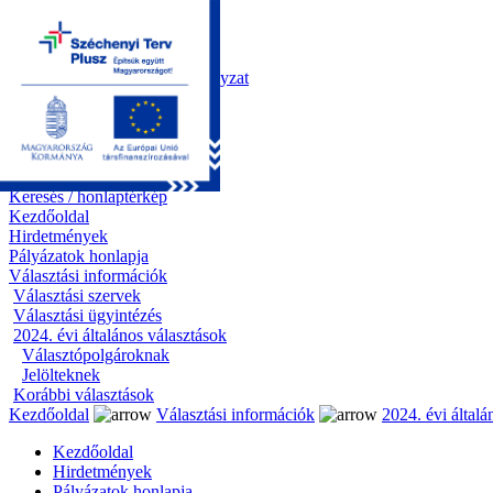
Kezdőoldal
Önkormányzat
Polgármesteri Hivatal
Roma Nemzetiségi Önkormányzat
Elektronikus ügyintézés
Közérdekű információk
Tiszapüspöki bemutatása
Pályázatok
Kapcsolat
Keresés / honlaptérkép
Kezdőoldal
Hirdetmények
Pályázatok honlapja
Választási információk
Választási szervek
Választási ügyintézés
2024. évi általános választások
Választópolgároknak
Jelölteknek
Korábbi választások
Kezdőoldal
Választási információk
2024. évi általá
Kezdőoldal
Hirdetmények
Pályázatok honlapja