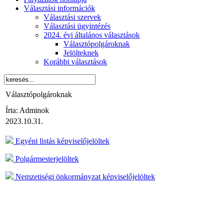
Választási információk
Választási szervek
Választási ügyintézés
2024. évi általános választások
Választópolgároknak
Jelölteknek
Korábbi választások
Választópolgároknak
Írta: Adminok
2023.10.31.
Egyéni listás képviselőjelöltek
Polgármesterjelöltek
Nemzetiségi önkormányzat képviselőjelöltek