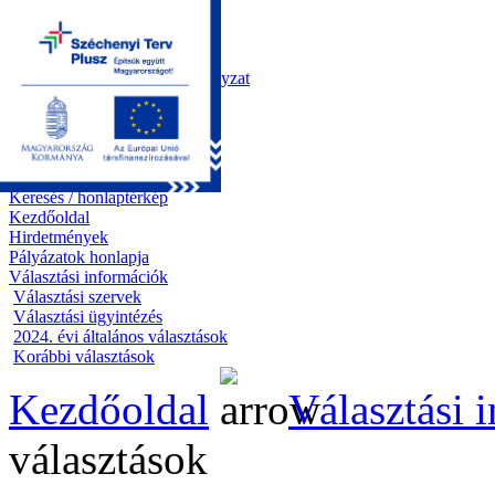
Kezdőoldal
Önkormányzat
Polgármesteri Hivatal
Roma Nemzetiségi Önkormányzat
Elektronikus ügyintézés
Közérdekű információk
Tiszapüspöki bemutatása
Pályázatok
Kapcsolat
Keresés / honlaptérkép
Kezdőoldal
Hirdetmények
Pályázatok honlapja
Választási információk
Választási szervek
Választási ügyintézés
2024. évi általános választások
Korábbi választások
Kezdőoldal
Választási 
választások