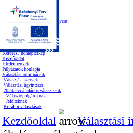
Kezdőoldal
Önkormányzat
Polgármesteri Hivatal
Roma Nemzetiségi Önkormányzat
Elektronikus ügyintézés
Közérdekű információk
Tiszapüspöki bemutatása
Pályázatok
Kapcsolat
Keresés / honlaptérkép
Kezdőoldal
Hirdetmények
Pályázatok honlapja
Választási információk
Választási szervek
Választási ügyintézés
2024. évi általános választások
Választópolgároknak
Jelölteknek
Korábbi választások
Kezdőoldal
Választási 