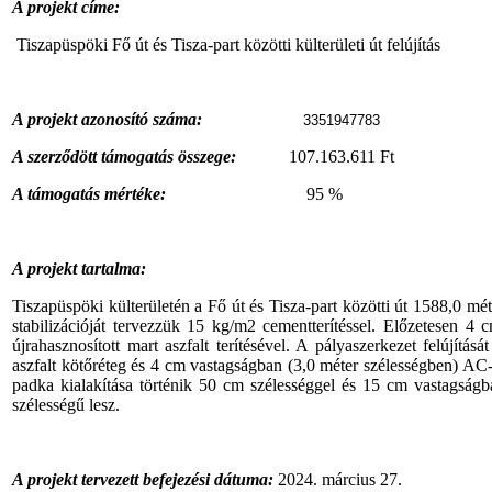
A projekt címe:
Tiszapüspöki Fő út és Tisza-part közötti külterületi út felújítás
A projekt azonosító száma:
3351947783
A szerződött támogatás összege:
107.163.611 Ft
A támogatás mértéke:
95 %
A projekt tartalma:
Tiszapüspöki külterületén a Fő út és Tisza-part közötti út 1588,0 m
stabilizációját tervezzük 15 kg/m2 cementterítéssel. Előzetesen 4
újrahasznosított mart aszfalt terítésével. A pályaszerkezet felújí
aszfalt kötőréteg és 4 cm vastagságban (3,0 méter szélességben) AC-11
padka kialakítása történik 50 cm szélességgel és 15 cm vastagságba
szélességű lesz.
A projekt tervezett befejezési dátuma:
2024. március 27.