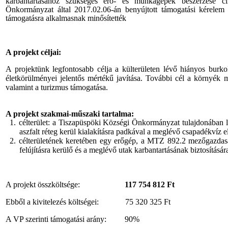
karbantartásához szükséges erő- és munkagépek beszerzése cí
Önkormányzat által 2017.02.06-án benyújtott támogatási kérelem t
támogatásra alkalmasnak minősítették
A projekt céljai:
A projektünk legfontosabb célja a külterületen lévő hiányos burko
életkörülményei jelentős mértékű javítása. További cél a környék me
valamint a turizmus támogatása.
A projekt szakmai-műszaki tartalma:
1.
célterület: a Tiszapüspöki Községi Önkormányzat tulajdonában lé
aszfalt réteg kerül kialakításra padkával a meglévő csapadékvíz elv
2.
célterületének keretében egy erőgép, a MTZ 892.2 mezőgazdas
felújításra kerülő és a meglévő utak karbantartásának biztosításár
A projekt összköltsége:
117 754 812 Ft
Ebből a kivitelezés költségei:
75 320 325 Ft
A VP szerinti támogatási arány:
90%