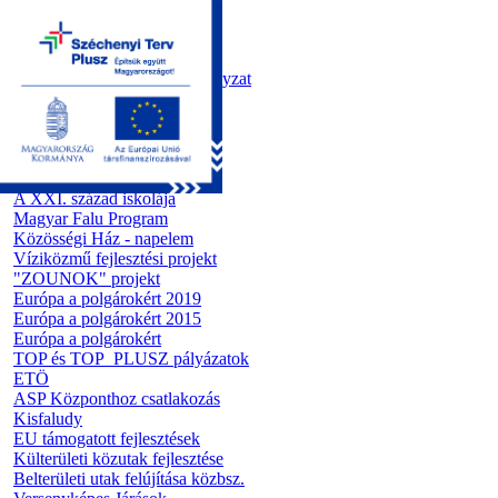
Kezdőoldal
Önkormányzat
Polgármesteri Hivatal
Roma Nemzetiségi Önkormányzat
Elektronikus ügyintézés
Közérdekű információk
Tiszapüspöki bemutatása
Pályázatok
A kreatív ipar...
A XXI. század iskolája
Magyar Falu Program
Közösségi Ház - napelem
Víziközmű fejlesztési projekt
"ZOUNOK" projekt
Európa a polgárokért 2019
Európa a polgárokért 2015
Európa a polgárokért
TOP és TOP_PLUSZ pályázatok
ETÖ
ASP Központhoz csatlakozás
Kisfaludy
EU támogatott fejlesztések
Külterületi közutak fejlesztése
Belterületi utak felújítása közbsz.