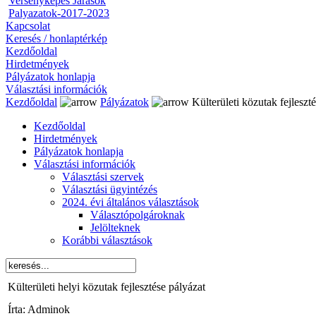
Versenyképes Járások
Palyazatok-2017-2023
Kapcsolat
Keresés / honlaptérkép
Kezdőoldal
Hirdetmények
Pályázatok honlapja
Választási információk
Kezdőoldal
Pályázatok
Külterületi közutak fejleszt
Kezdőoldal
Hirdetmények
Pályázatok honlapja
Választási információk
Választási szervek
Választási ügyintézés
2024. évi általános választások
Választópolgároknak
Jelölteknek
Korábbi választások
Külterületi helyi közutak fejlesztése pályázat
Írta: Adminok