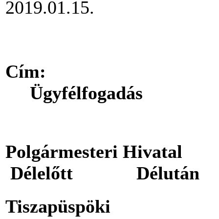
2019.01.15.
C
Ügyfélfogadás
Polgármest
Délelőtt Délután
Tiszapüspö