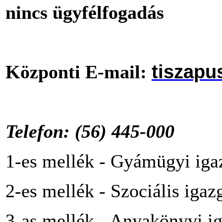
nincs ügyfélfogadás
tiszapu
Központi E-mail:
T
elefon: (56) 445-000
1-es mellék - Gyámügyi iga
2-es mellék - Szociális igaz
3-as mellék - Anyakönyvi i