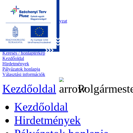
Kezdőoldal
Önkormányzat
Polgármesteri Hivatal
Roma Nemzetiségi Önkormányzat
Elektronikus ügyintézés
Közérdekű információk
Tiszapüspöki bemutatása
Pályázatok
Kapcsolat
Keresés / honlaptérkép
Kezdőoldal
Hirdetmények
Pályázatok honlapja
Választási információk
Kezdőoldal
Polgármeste
Kezdőoldal
Hirdetmények