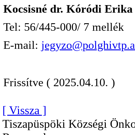
Kocsisné dr. Kóródi Erika
Tel: 56/445-000/ 7 mellék
E-mail:
jegyzo@polghivtp.a
Frissítve ( 2025.04.10. )
[ Vissza ]
Tiszapüspöki Községi Önko