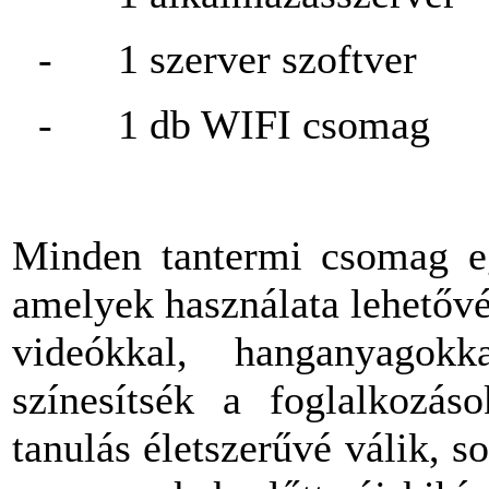
-
1 szerver szoftver
-
1 db WIFI csomag
Minden tantermi csomag egy
amelyek használata lehetővé 
videókkal, hanganyagokka
színesítsék a foglalkozá
tanulás életszerűvé válik, s