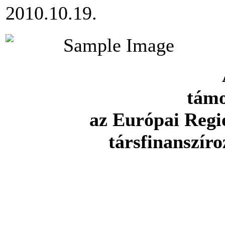
2010.10.19.
támo
az Európai Regio
társfinanszír