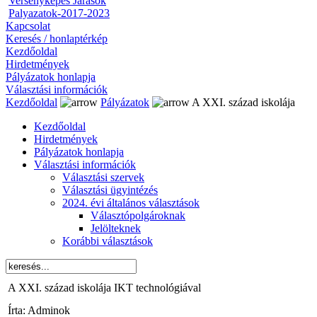
Versenyképes Járások
Palyazatok-2017-2023
Kapcsolat
Keresés / honlaptérkép
Kezdőoldal
Hirdetmények
Pályázatok honlapja
Választási információk
Kezdőoldal
Pályázatok
A XXI. század iskolája
Kezdőoldal
Hirdetmények
Pályázatok honlapja
Választási információk
Választási szervek
Választási ügyintézés
2024. évi általános választások
Választópolgároknak
Jelölteknek
Korábbi választások
A XXI. század iskolája IKT technológiával
Írta: Adminok