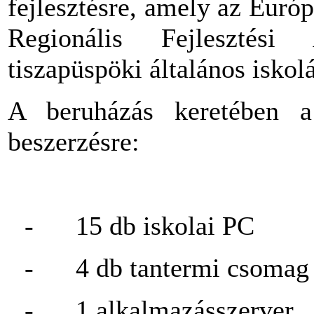
fejlesztésre, amely az Euró
Regionális Fejlesztési 
tiszapüspöki általános isko
A beruházás keretében a
beszerzésre:
-
15 db iskolai PC
-
4 db tantermi csomag
-
1 alkalmazásszerver