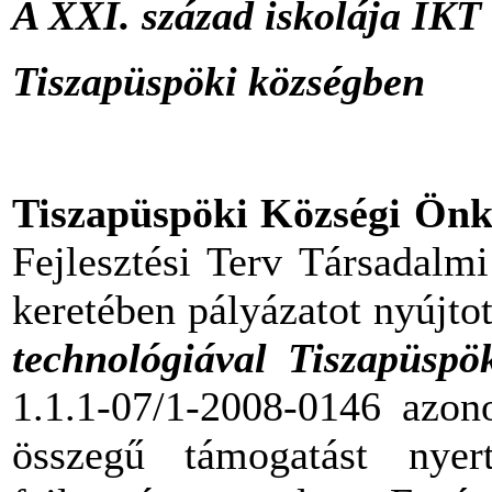
A XXI. század iskolája IKT
Tiszapüspöki községben
Tiszapüspöki Községi Ön
Fejlesztési Terv Társadalm
keretében pályázatot nyújto
technológiával Tiszapüspö
1.1.1-07/1-2008-0146 azono
összegű támogatást nyer