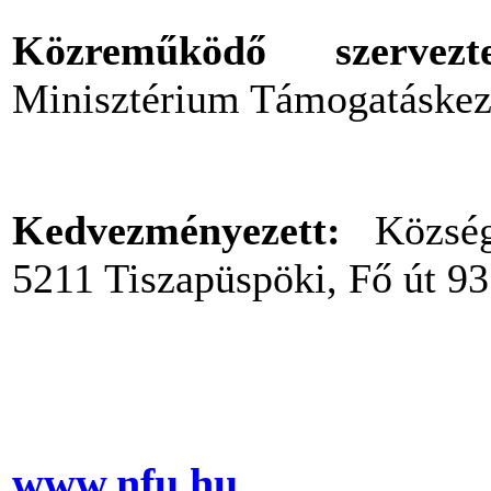
Közreműködő szervezt
Minisztérium Támogatáske
Kedvezményezett:
Községi
5211 Tiszapüspöki, Fő út 93
www.nfu.hu