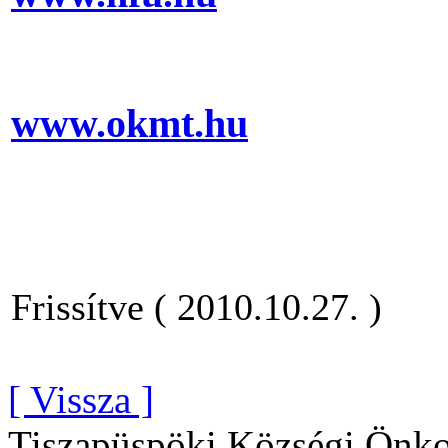
www.okmt.hu
Frissítve ( 2010.10.27. )
[ Vissza ]
Tiszapüspöki Községi Önko