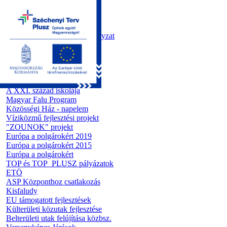
Kezdőoldal
Önkormányzat
Polgármesteri Hivatal
Roma Nemzetiségi Önkormányzat
Elektronikus ügyintézés
Közérdekű információk
Tiszapüspöki bemutatása
Pályázatok
A kreatív ipar...
A XXI. század iskolája
Magyar Falu Program
Közösségi Ház - napelem
Víziközmű fejlesztési projekt
"ZOUNOK" projekt
Európa a polgárokért 2019
Európa a polgárokért 2015
Európa a polgárokért
TOP és TOP_PLUSZ pályázatok
ETÖ
ASP Központhoz csatlakozás
Kisfaludy
EU támogatott fejlesztések
Külterületi közutak fejlesztése
Belterületi utak felújítása közbsz.